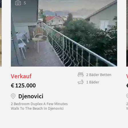
5
Verkauf
2 Bäder Betten
1 Bäder
€ 125.000
Djenovici
2 Bedroom Duplex A Few Minutes
Walk To The Beach In Djenovici