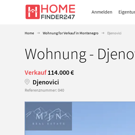
Anmelden
Eigentu
Home
Wohnung for Verkauf in Montenegro
Djenovici
Wohnung - Djenov
Verkauf
114.000 €
Djenovici
Referenznummer: 040