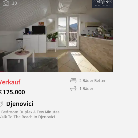
10
Verkauf
2 Bäder Betten
Verk
1 Bäder
€ 125.000
€ 155
Djenovici
Dj
2 Bedroom Duplex A Few Minutes
1 Bedro
Walk To The Beach In Djenovici
View Ju
In Djeno