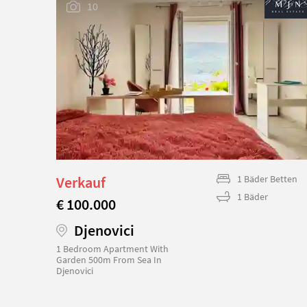
10
etten
Verkauf
1 Bäder Betten
1 Bäder
€ 100.000
Djenovici
1 Bedroom Apartment With
Garden 500m From Sea In
Djenovici