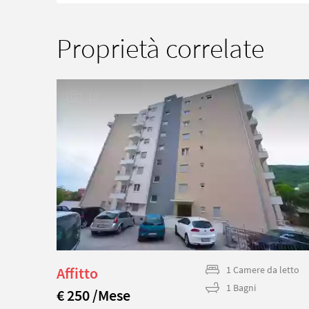
Proprietà correlate
10
letto
Affitto
1 Camere da letto
1 Bagni
€ 250 /Mese