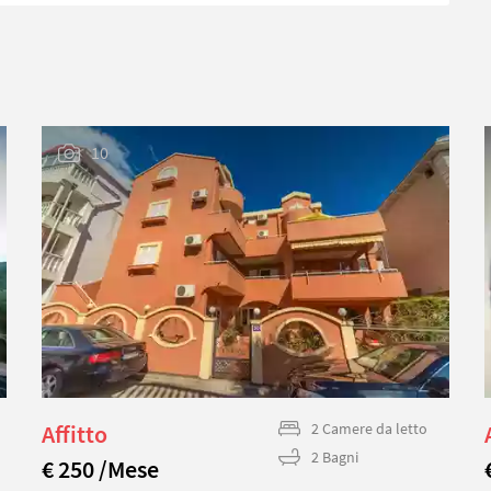
10
Affitto
2 Camere da letto
2 Bagni
€ 250 /Mese