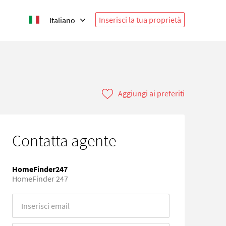
Inserisci la tua proprietà
Italiano
Aggiungi ai preferiti
Contatta agente
HomeFinder247
HomeFinder 247
Error