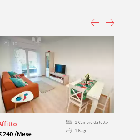
10
Affitto
1 Camere da letto
Affit
1 Bagni
€ 240 /Mese
€ 160