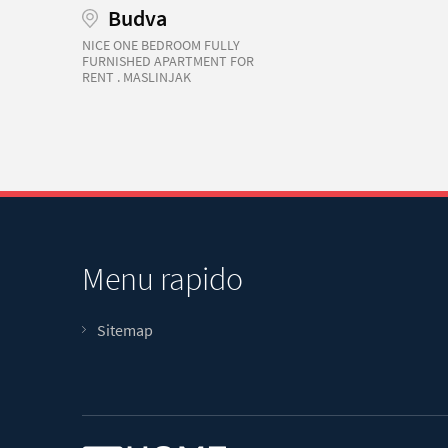
Budva
NICE ONE BEDROOM FULLY
FURNISHED APARTMENT FOR
RENT . MASLINJAK
Menu rapido
Sitemap