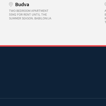
Budva
TWO BEDROOM APARTMENT
55M2 FOR RENT UNTIL THE
SUMMER SEASON. BABILONIJA