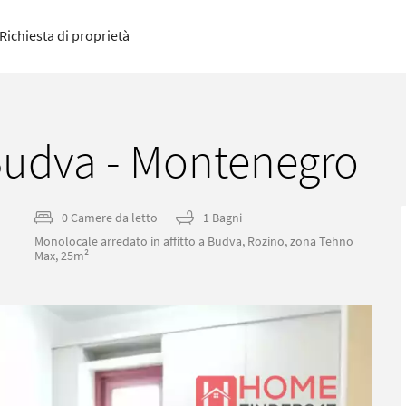
Richiesta di proprietà
Budva - Montenegro
0 Camere da letto
1 Bagni
Monolocale arredato in affitto a Budva, Rozino, zona Tehno
Max, 25m²