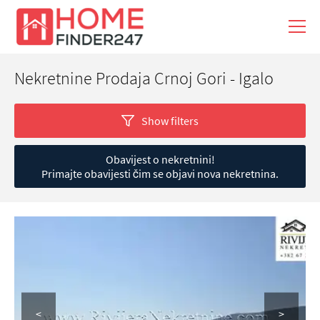
Nekretnine Prodaja Crnoj Gori - Igalo
Show filters
Obavijest o nekretnini!
Primajte obavijesti čim se objavi nova nekretnina.
<
>