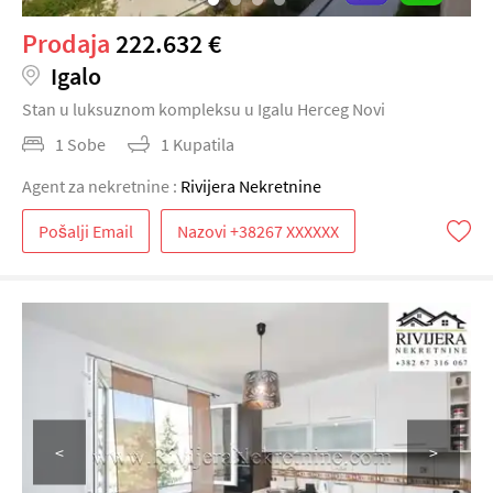
Prodaja
222.632 €
Igalo
Stan u luksuznom kompleksu u Igalu Herceg Novi
1 Sobe
1 Kupatila
Agent za nekretnine :
Rivijera Nekretnine
Pošalji Email
<
>