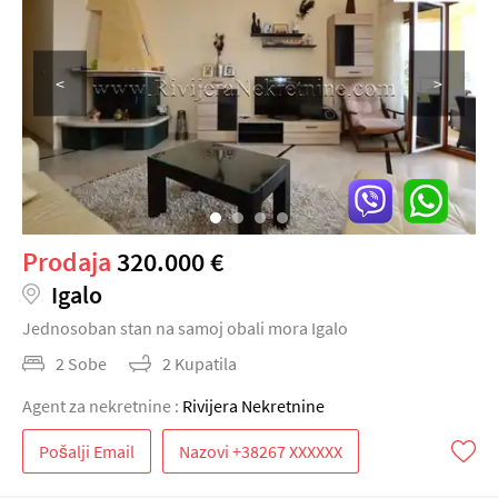
<
>
Prodaja
320.000 €
Igalo
Jednosoban stan na samoj obali mora Igalo
2 Sobe
2 Kupatila
Agent za nekretnine :
Rivijera Nekretnine
Pošalji Email