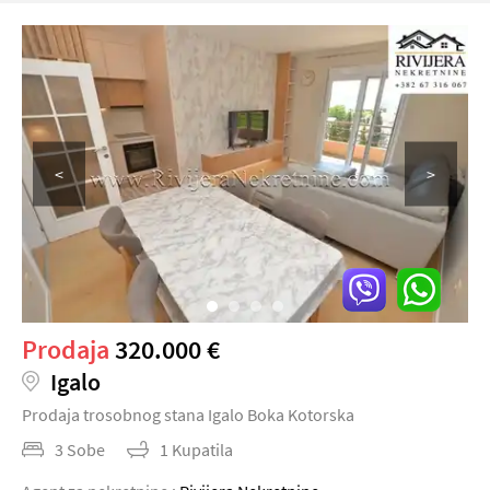
<
>
Prodaja
320.000 €
Igalo
Prodaja trosobnog stana Igalo Boka Kotorska
3 Sobe
1 Kupatila