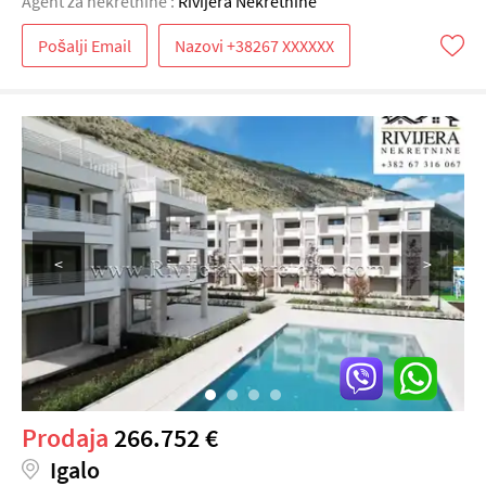
Agent za nekretnine :
Rivijera Nekretnine
Pošalji Email
<
>
Prodaja
266.752 €
Igalo