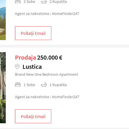
2 Sobe
2 Kupatila
Agent za nekretnine : HomeFinder247
Pošalji Email
Prodaja
250.000 €
Lustica
Brand New One Bedroom Apartment
1 Sobe
1 Kupatila
Agent za nekretnine : HomeFinder247
Pošalji Email