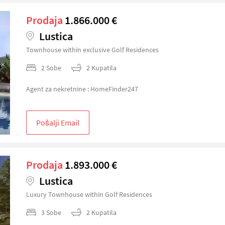
Prodaja
1.866.000 €
Lustica
Townhouse within exclusive Golf Residences
2 Sobe
2 Kupatila
Agent za nekretnine : HomeFinder247
Pošalji Email
Prodaja
1.893.000 €
Lustica
Luxury Townhouse within Golf Residences
3 Sobe
2 Kupatila