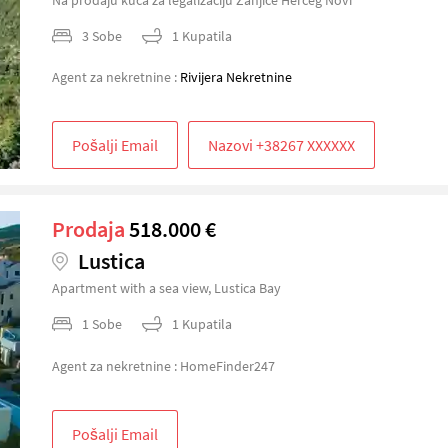
3 Sobe
1 Kupatila
Agent za nekretnine :
Rivijera Nekretnine
Pošalji Email
Prodaja
518.000 €
Lustica
Apartment with a sea view, Lustica Bay
1 Sobe
1 Kupatila
Agent za nekretnine : HomeFinder247
Pošalji Email