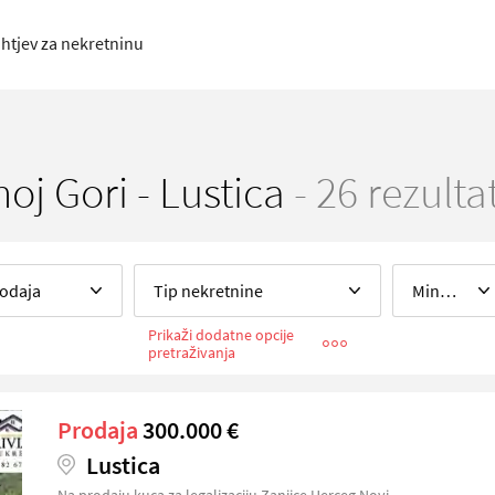
htjev za nekretninu
oj Gori - Lustica
- 26 rezulta
odaja
Tip nekretnine
Minimalna cijena
Prikaži dodatne opcije
aleti
ror
pretraživanja
Redoslijed
Error
Prodaja
300.000 €
Lustica
Na prodaju kuca za legalizaciju Zanjice Herceg Novi