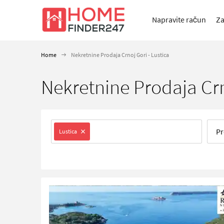
Napravite račun
Za
Home
Nekretnine Prodaja Crnoj Gori - Lustica
Nekretnine Prodaja Crn
Pr
Lustica
Sobe
Error
To
Er