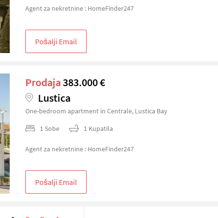
Agent za nekretnine : HomeFinder247
Pošalji Email
Prodaja
383.000 €
Lustica
One-bedroom apartment in Centrale, Lustica Bay
1 Sobe
1 Kupatila
Agent za nekretnine : HomeFinder247
Pošalji Email