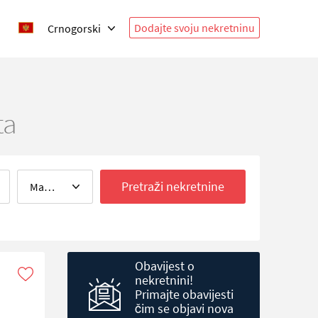
Dodajte svoju nekretninu
Crnogorski
ta
Pretraži nekretnine
Max. price
 po
Obavijest o
nekretnini!
Primajte obavijesti
čim se objavi nova