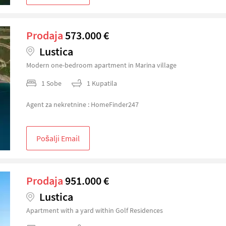
Prodaja
573.000 €
Lustica
Modern one-bedroom apartment in Marina village
1 Sobe
1 Kupatila
Agent za nekretnine : HomeFinder247
Pošalji Email
Prodaja
951.000 €
Lustica
Apartment with a yard within Golf Residences